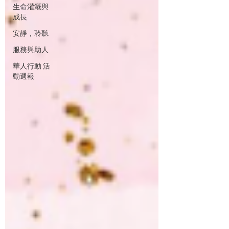
生命灌溉與
成長
安靜，聆聽
服務與助人
華人行動 活
動週報