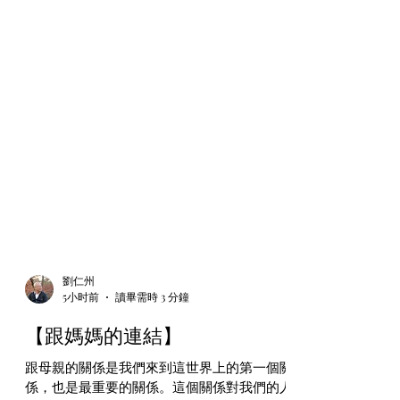
劉仁州
5小时前
讀畢需時 3 分鐘
【跟媽媽的連結】