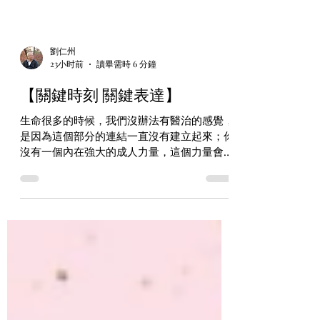
劉仁州
23小时前
讀畢需時 6 分鐘
【關鍵時刻 關鍵表達】
生命很多的時候，我們沒辦法有醫治的感覺，
是因為這個部分的連結一直沒有建立起來；你
沒有一個內在強大的成人力量，這個力量會看
著你，會告訴你：我知道你的遭遇，你的痛
苦，我知道你的需要。你可以是你，你是怎麼
樣我就會接受你是怎麼樣，我可以如實的接受
你。我的愛是存在的，我的愛是持續的，我的
愛是繼續不斷的。 你要怎麼去尊重、去尊敬
他們？ 你有沒有一份力量去超越他們的作