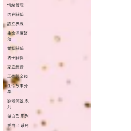
情緒管理
內在關係
設立界線
生命深度醫
治
婚姻關係
親子關係
家庭經營
工作與金錢
生命故事分
享
劉老師說 系
列
做自己 系列
愛自己 系列