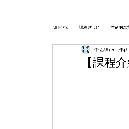
All Posts
課程與活動
生命的本
課程活動
2025年4
家庭經營
工作與金錢
生
【課程介
安靜，聆聽
服務與助人