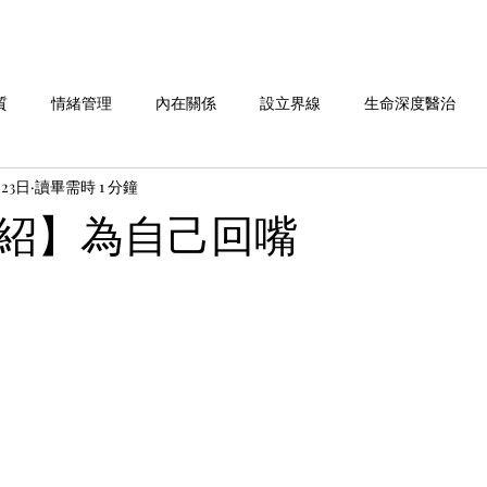
質
情緒管理
內在關係
設立界線
生命深度醫治
月23日
讀畢需時 1 分鐘
命故事分享
劉老師說 系列
做自己 系列
愛自己 系列
紹】為自己回嘴
華人行動 活動週報