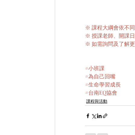
※ 課程大綱會依不
※ 授課老師、開課日
※ 如需詢問及了解更多 
#小班課
#為自己回嘴
#生命學習成長
#台南EQ協會
課程與活動