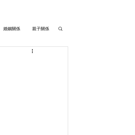
婚姻關係
親子關係
生命灌溉與成長