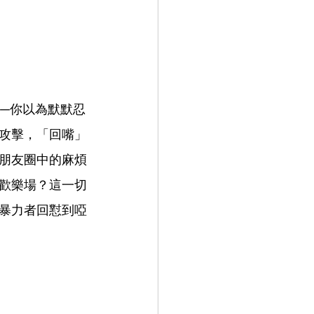
─你以為默默忍
攻擊，「回嘴」
朋友圈中的麻煩
歡樂場？這一切
暴力者回懟到啞