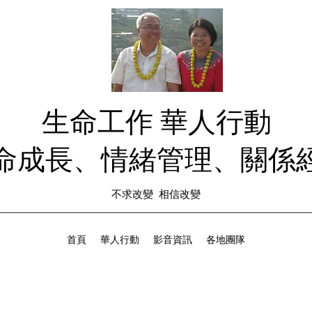
生命工作 華人行動
生命成長、情緒管理、關係經
不求改變 相信改變
首頁
華人行動
影音資訊
各地團隊