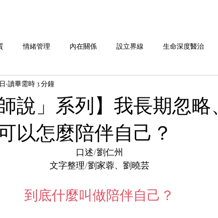
質
情緒管理
內在關係
設立界線
生命深度醫治
7日
讀畢需時 3 分鐘
命故事分享
劉老師說 系列
做自己 系列
愛自己 系列
師說」系列】我長期忽略
可以怎麼陪伴自己？
華人行動 活動週報
口述/劉仁州
文字整理/劉家蓉、劉曉芸
到底什麼叫做陪伴自己？