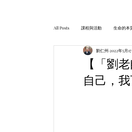
All Posts
課程與活動
生命的本
劉仁州
2022年5月1
家庭經營
工作與金錢
生
【「劉老
自己，我
安靜，聆聽
服務與助人