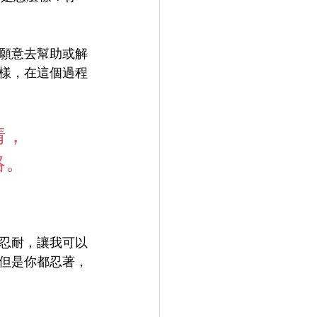
願意去幫助或解
樣，在這個過程
情，
略。
忍耐，讓我可以
但是你都忍著，