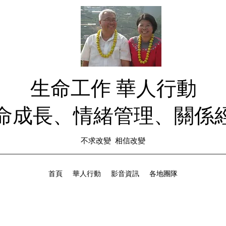
生命工作 華人行動
生命成長、情緒管理、關係經
不求改變 相信改變
首頁
華人行動
影音資訊
各地團隊