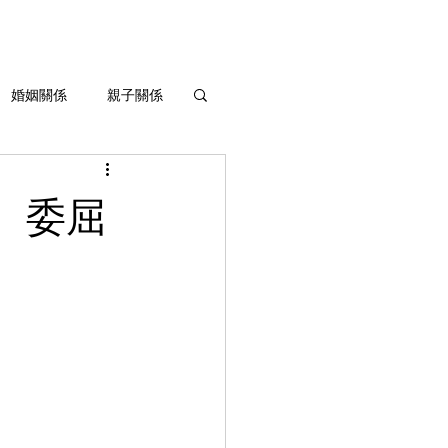
婚姻關係
親子關係
生命灌溉與成長
、委屈