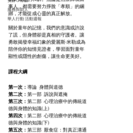
安靜，聆聽
事人，都需要努力掙脫「孝順」的綑
服務與助人
綁，才能促成心靈的真正解放。
華人行動 活動週報
關於童年的記憶，我們的意識或許說
了謊，但身體卻是真相的守護者。讓
勇敢揭發幸福幻象的愛麗斯‧米勒成為
陪伴你的知情見證者，學習面對童年
顯性或隱性的創傷，讓生命更美好。
課程大綱
第一次：
導論  身體與道德
第二次：
第一部  訴說與遮掩
第三次：
第二部  心理治療中的傳統道
德與身體的知識(上)
第四次：
第二部  心理治療中的傳統道
德與身體的知識(下)
第五次：
第三部  厭食症：對真正溝通