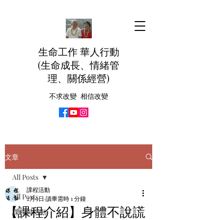
生命工作 華人行動
(生命成長、情緒管
理、關係經營)
不求改變 相信改變
文章
All Posts
課程活動
All Posts
2月9日
讀畢需時 1 分鐘
【課程介紹】身體不說謊
課程與活動