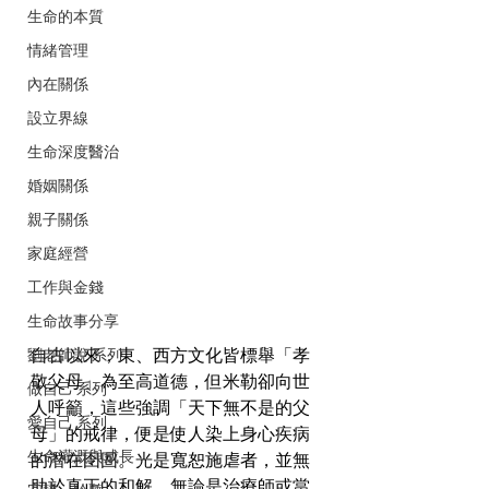
生命的本質
情緒管理
內在關係
設立界線
生命深度醫治
婚姻關係
親子關係
家庭經營
工作與金錢
生命故事分享
自古以來，東、西方文化皆標舉「孝
劉老師說 系列
敬父母」為至高道德，但米勒卻向世
做自己 系列
人呼籲，這些強調「天下無不是的父
愛自己 系列
母」的戒律，便是使人染上身心疾病
生命灌溉與成長
的潛在囹圄。光是寬恕施虐者，並無
助於真正的和解。無論是治療師或當