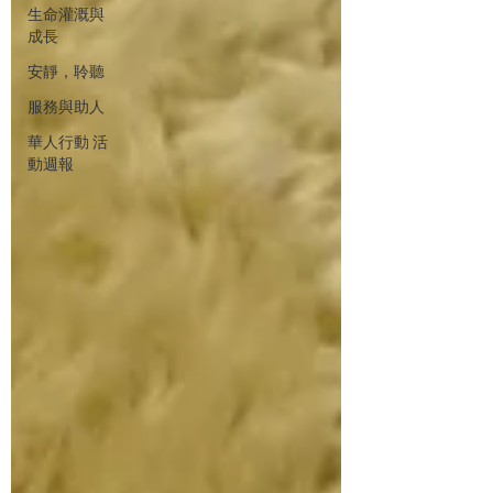
生命灌溉與
成長
安靜，聆聽
服務與助人
華人行動 活
動週報