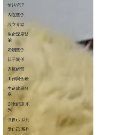
情緒管理
內在關係
設立界線
生命深度醫
治
婚姻關係
親子關係
家庭經營
工作與金錢
生命故事分
享
劉老師說 系
列
做自己 系列
愛自己 系列