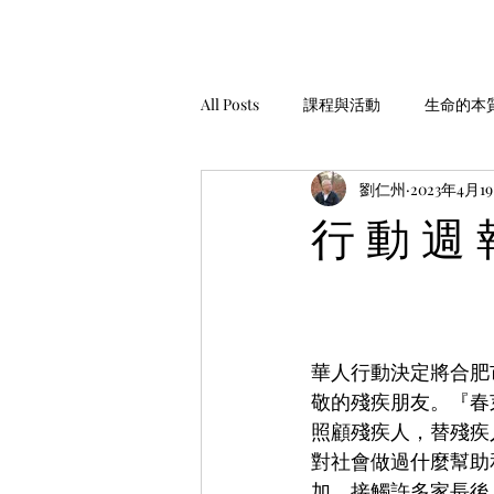
All Posts
課程與活動
生命的本
劉仁州
2023年4月1
家庭經營
工作與金錢
生
行 動 週 
安靜，聆聽
服務與助人
華人行動決定將合肥
敬的殘疾朋友。『春
照顧殘疾人，替殘疾
對社會做過什麼幫助
加，接觸許多家長後