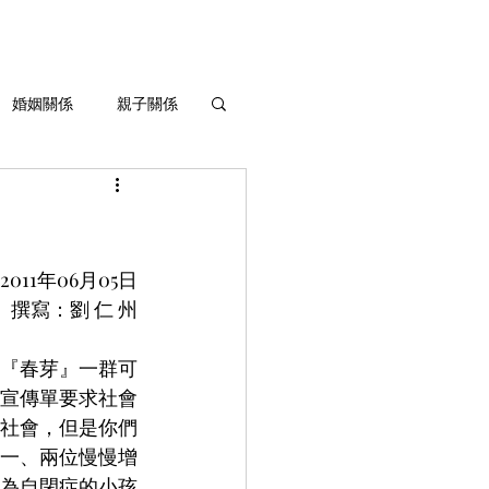
婚姻關係
親子關係
生命灌溉與成長
2011年06月05日
撰寫：劉 仁 州
『春芽』一群可
宣傳單要求社會
社會，但是你們
一、兩位慢慢增
為自閉症的小孩