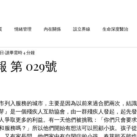
質
情緒管理
內在關係
設立界線
生命深度醫治
9日
讀畢需時 4 分鐘
命故事分享
劉老師說 系列
做自己 系列
愛自己 系列
報 第 029號
華人行動 活動週報
市列入服務的城市，主要是因為以前來過合肥兩次，結識
芽』是一個殘疾人互助協會，由一群殘疾人發起，起先發
人爭取更多的利益。有一天他們被挑戰：「你們只會要求
和服務嗎？」所以他們開始有想法可以照顧小孩。孩子從
，又有家長問，他們家中有自閉症的小孩，春芽能不能也