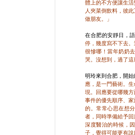
體上的不方便讓生活
人夾菜倒飲料，彼此
做朋友。」
在合肥的安靜日，
停，幾度寫不下去。
很慘哪！當年奶奶
哭。沒想到，過了這
明玲來到合肥，開始
應，是一門藝術。生
現。回應要從哪幾方
事件的優先順序、家
的。常常心思在想
者，同時準備給予回
深度醫治的時候，
子，覺得可能更有說