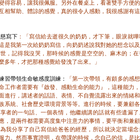
變得容易，讓我很佩服。另外在餐桌上，看著雙手方便的
互相幫助、體諒的感覺，真的很令人感動，我很感謝有這
語慈寫下
：「寫信給去逝很久的奶奶，才下筆，眼淚就嘩
這是我第一次給奶奶寫信，向奶奶述說我對她的想念以及
去世，記得我沒哭，那時候的感覺是空空的、麻木的；在
麼多年，才把那種感覺給發洩了出來。」
練習帶領生命敏感度訓練：
「第一次帶領，有頗多的感想
命工作者需要有『啟發、感動生命的能力』，這種能力，
面進行，講述者的話語、表情、不自覺流露出來的情緒和
族系統、社會歷史環境背景等等。進行的時候，要兼顧各
分享者的一句話、一個表情，他繼續講的話就有些遺漏了
應，是兩件都需要高度集中注意力的事情，要平衡和兼顧
因為我分享了自己寫信給爸爸的經歷，所以就決定當場念
服力。然而事實證明，在帶課的時候，念自己的信，是比