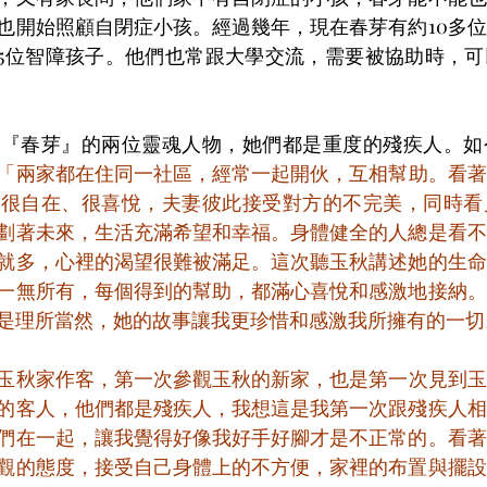
也開始照顧自閉症小孩。經過幾年，現在春芽有約10多
有5位智障孩子。他們也常跟大學交流，需要被協助時，
是『春芽』的兩位靈魂人物，她們都是重度的殘疾人。如
「兩家都在住同一社區，經常一起開伙，互相幫助。看著
命很自在、很喜悅，夫妻彼此接受對方的不完美，同時看
劃著未來，生活充滿希望和幸福。身體健全的人總是看不
就多，心裡的渴望很難被滿足。這次聽玉秋講述她的生命
一無所有，每個得到的幫助，都滿心喜悅和感激地接納。
是理所當然，她的故事讓我更珍惜和感激我所擁有的一切
玉秋家作客，第一次參觀玉秋的新家，也是第一次見到玉
的客人，他們都是殘疾人，我想這是我第一次跟殘疾人相
們在一起，讓我覺得好像我好手好腳才是不正常的。看著
觀的態度，接受自己身體上的不方便，家裡的布置與擺設