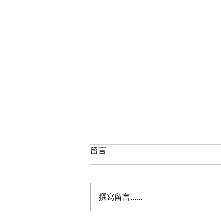
留言
撰寫留言......
每周一抱 第018周