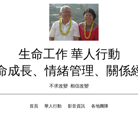
生命工作 華人行動
生命成長、情緒管理、關係經
不求改變 相信改變
首頁
華人行動
影音資訊
各地團隊