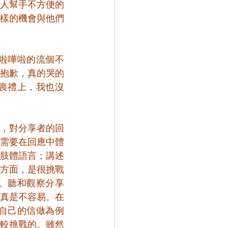
人幫手不方便的
樣的機會與他們
啦嘩啦的流個不
抱歉，真的哭的
喪禮上，我也沒
，對分享者的回
需要在回應中體
肢體語言；講述
方面，是很挑戰
。聽和觀察分享
真是不容易。在
自己的信做為例
較挑戰的。雖然