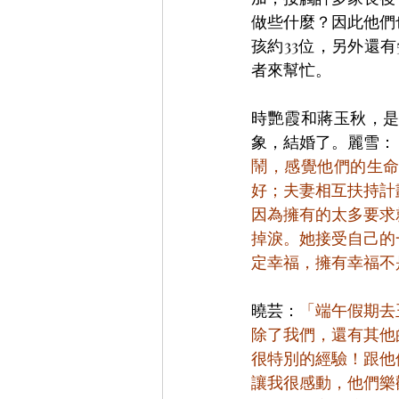
做些什麼？因此他們
孩約33位，另外還
者來幫忙。
時艷霞和蔣玉秋，
象，結婚了。麗雪：
鬧，感覺他們的生
好；夫妻相互扶持計
因為擁有的太多要求
掉淚。她接受自己的
定幸福，擁有幸福不
曉芸：
「端午假期去
除了我們，還有其他
很特別的經驗！跟他
讓我很感動，他們樂