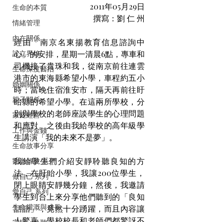
2011年05月29日
生命的本質
撰寫：劉 仁 州
情緒管理
內在關係
經由「南京名東揚教育信息諮詢中
設立界線
心」的安排，星期一清晨6點，專車和
司機接了貴珠和我，從南京前往連雲
生命深度醫治
港市的東海縣希望小學，車程約五小
婚姻關係
時；當晚住宿淮安市，隔天再前往盱
親子關係
眙縣的希望小學。在這兩所學校，分
別與學校的老師座談學生的心理問題
家庭經營
和應對。之後由我給學校的高年級學
工作與金錢
生講演「我的未來不是夢」。
生命故事分享
我給學生們介紹安靜聆聽良知的方
劉老師說 系列
法，在盱眙小學，我讓200位學生，
做自己 系列
閉上眼睛安靜幾分鐘，然後，我邀請
愛自己 系列
學生到台上來分享他們聽到的「良知
生命灌溉與成長
話語」，竟然十分踴躍，而且內容讓
人驚喜，學校校長和老師們都驚訝不