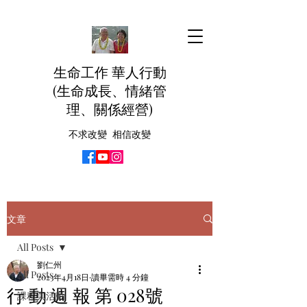
生命工作 華人行動
(生命成長、情緒管
理、關係經營)
不求改變 相信改變
文章
All Posts
劉仁州
All Posts
2023年4月18日
讀畢需時 4 分鐘
行 動 週 報 第 028號
課程與活動