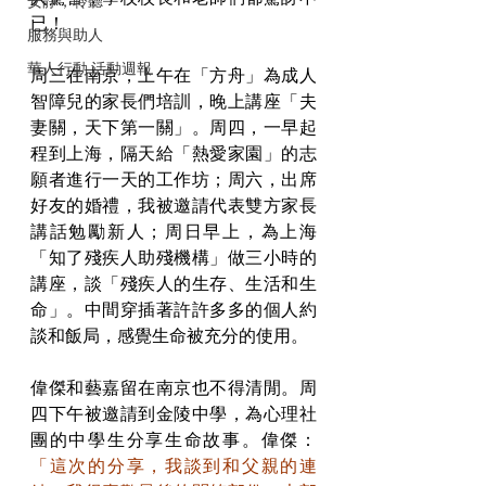
安靜，聆聽
已！
服務與助人
華人行動 活動週報
周三在南京，上午在「方舟」為成人
智障兒的家長們培訓，晚上講座「夫
妻關，天下第一關」。周四，一早起
程到上海，隔天給「熱愛家園」的志
願者進行一天的工作坊；周六，出席
好友的婚禮，我被邀請代表雙方家長
講話勉勵新人；周日早上，為上海
「知了殘疾人助殘機構」做三小時的
講座，談「殘疾人的生存、生活和生
命」。中間穿插著許許多多的個人約
談和飯局，感覺生命被充分的使用。
偉傑和藝嘉留在南京也不得清閒。周
四下午被邀請到金陵中學，為心理社
團的中學生分享生命故事。偉傑：
「這次的分享，我談到和父親的連