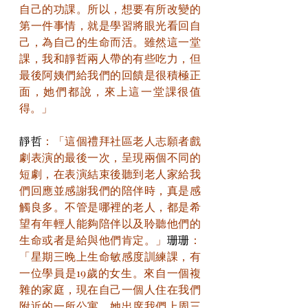
自己的功課。所以，想要有所改變的
第一件事情，就是學習將眼光看回自
己，為自己的生命而活。雖然這一堂
課，我和靜哲兩人帶的有些吃力，但
最後阿姨們給我們的回饋是很積極正
面，她們都說，來上這一堂課很值
得。」
靜哲
：「這個禮拜社區老人志願者戲
劇表演的最後一次，呈現兩個不同的
短劇，在表演結束後聽到老人家給我
們回應並感謝我們的陪伴時，真是感
觸良多。不管是哪裡的老人，都是希
望有年輕人能夠陪伴以及聆聽他們的
生命或者是給與他們肯定。」
珊珊
：
「星期三晚上生命敏感度訓練課，有
一位學員是19歲的女生。來自一個複
雜的家庭，現在自己一個人住在我們
附近的一所公寓。她出席我們上周三