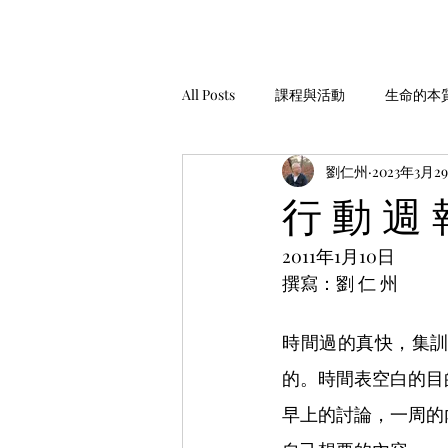
All Posts
課程與活動
生命的本
劉仁州
2023年3月2
家庭經營
工作與金錢
生
行 動 週 
2011年1月10日
安靜，聆聽
服務與助人
撰寫：劉 仁 州
時間過的真快，集
的。時間表空白的目
早上的討論，一周的