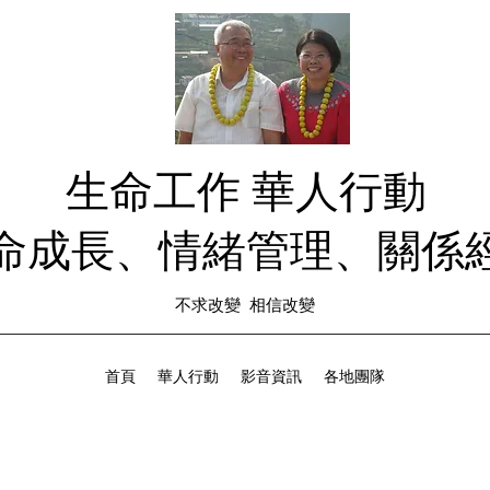
生命工作 華人行動
生命成長、情緒管理、關係經
不求改變 相信改變
首頁
華人行動
影音資訊
各地團隊