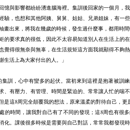
回憶與影響都紛紛湧進腦海裡。集訓後回家的一個月，我
經驗，也想和其他阿姨、舅舅、姑姑、兄弟姐妹，有一些
軸畫出來，將我在幾歲的時候，發生過什麼事，都用時間
矩的要求真的很低，因此不太容易知道別人在生活上的在
也覺得很無奈與無辜，在生活規矩這方面我就顯得不夠熱
謝生活上為大家付出的人。」
的集訓，心中有蠻多的起伏。當初來到這裡是抱著被訓練
求、有壓力、有管理、時間是緊迫的、常常讓人忙的喘不
但是這8周完全顛覆我的想法，原來溫柔的對待自己，更
處的時間，讓我對自己有了不同的發現；這8周也有很多
消化。課後很多時候是需要與自己對話，常常我都發現時