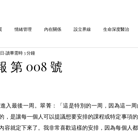
質
情緒管理
內在關係
設立界線
生命深度醫治
9日
讀畢需時 3 分鐘
命故事分享
劉老師說 系列
做自己 系列
愛自己 系列
報 第 008 號
華人行動 活動週報
訓進入最後一周。翠菁：「這是特別的一周，因為這一周
的，是讓每一個人可以提議想要安排的課程或特定事項的
內容就定下來了。我非常喜歡這樣的安排，因為每個人都