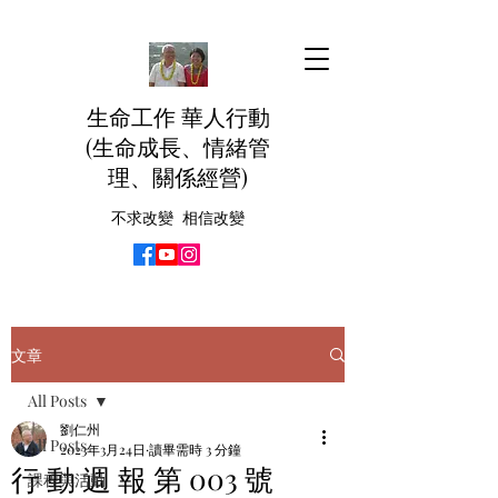
生命工作 華人行動
(生命成長、情緒管
理、關係經營)
不求改變 相信改變
文章
All Posts
劉仁州
All Posts
2023年3月24日
讀畢需時 3 分鐘
行 動 週 報 第 003 號
課程與活動