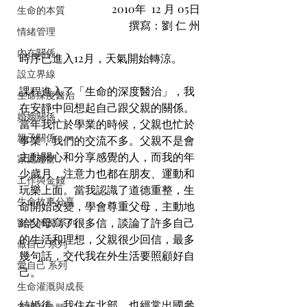
2010年  12 月 05日
生命的本質
撰寫：劉 仁 州
情緒管理
內在關係
時序已進入12月，天氣開始轉涼。
設立界線
課程進入了「生命的深度醫治」，我
生命深度醫治
在安靜中回想起自己跟父親的關係。
婚姻關係
當年我忙於學業的時候，父親也忙於
親子關係
事業，我們的交流不多。父親不是會
主動關心和分享感覺的人，而我的年
家庭經營
少歲月，注意力也都在朋友、運動和
工作與金錢
玩樂上面。當我認識了道德重整，生
生命故事分享
命開始改變，學會尊重父母，主動地
給父母寫了很多信，談論了許多自己
劉老師說 系列
的生活和理想，父親很少回信，最多
做自己 系列
幾句話，交代我在外生活要照顧好自
愛自己 系列
己。
生命灌溉與成長
結婚後，我住在北部，也經常出國參