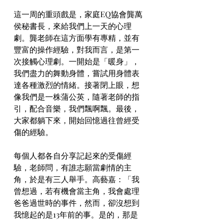
這一周的重頭戲是，家庭EQ協會龔萬
侯秘書長，來給我們上一天的心理
劇。龔老師在這方面學有專精，並有
豐富的操作經驗，對我而言，是第一
次接觸心理劇。一開始是「暖身」，
我們盡力的舞動身體，嘗試用身體表
達各種激烈的情緒。接著閉上眼，想
像我們是一株蒲公英，隨著老師的指
引，配合音樂，我們飄啊飄。最後，
大家都躺下來，開始回憶過往曾經受
傷的經驗。
每個人都各自分享記起來的受傷經
驗，老師問，有誰志願當劇情的主
角，於是有三人舉手。高藝嘉：「我
曾想過，若有機會當主角，我會處理
爸爸過世時的事件，然而，卻沒想到
我憶起的是13年前的事。是的，那是