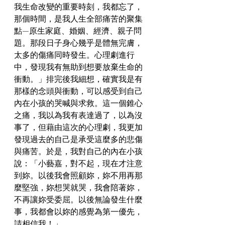
我生命改變的重要時刻，我都忘了，
那個時間，是我人生全部痛苦的聚集
點—原生家庭、婚姻、經濟、親子問
題。那段日子身心幾乎是體無完膚，
太多的傷痛同時發生。心理劇進行
中，發現我有無助到想要放棄生命的
衝動。」排完後我細想，確實我是有
那樣的念頭與衝動，可以感受到自己
內在小孩的哭喊與求救。這一個錐心
之痛，我以為我有表達過了，以為沒
事了，但藉由這次的心理劇，我更加
發現過去的自己是承受這麼多的悲傷
與痛苦。於是，我對自己的內在小孩
說：「小藝嘉，對不起，現在才注意
到妳。以後我會照顧妳，妳不用再那
麼堅強，妳想哭就哭，我會陪著妳，
不再讓妳受委屈。以後無論發生什麼
事，我都會以妳的感覺為第一優先，
請相信我！」