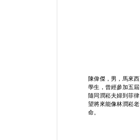
陳偉傑，男，馬來西
學生，曾經參加五屆
隨同潤崧夫婦到菲律
望將來能像林潤崧老
命。