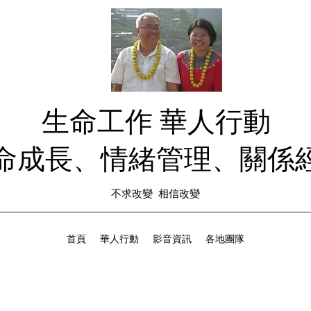
生命工作 華人行動
生命成長、情緒管理、關係經
不求改變 相信改變
首頁
華人行動
影音資訊
各地團隊