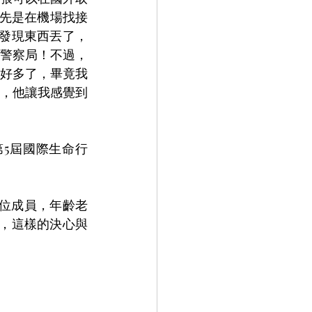
，先是在機場找接
，發現東西丟了，
警察局！不過，
好多了，畢竟我
，他讓我感覺到
5屆國際生命行
2位成員，年齡老
，這樣的決心與