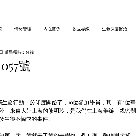
質
情緒管理
內在關係
設立界線
生命深度醫治
7日
讀畢需時 2 分鐘
命故事分享
劉老師說 系列
做自己 系列
愛自己 系列
057號
華人行動 活動週報
國際生命行動」於印度開始了，19位參加學員，其中有3位
陸。來自大陸上海的熊明玲，是我們在上海舉辦「親密關
發生很不愉快的事件。
的第一天，我就丟了我的手機包，裡面有一張信用卡和一