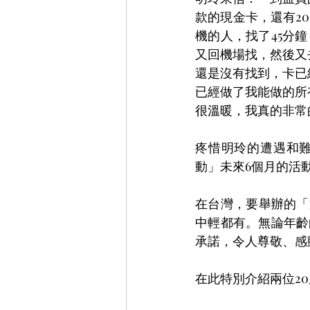
款的現金卡，還有2
機的人，找了45分
又回機場找，然後又
還是沒有找到，卡已
已經做了我能做的所
很溫暖，我真的非常
疼惜明玲的遭遇和
動」未來6個月的活
在台灣，要舉辦的「
中輕都有。無論年齡
承諾，令人尊敬、感
在此特別介紹兩位2