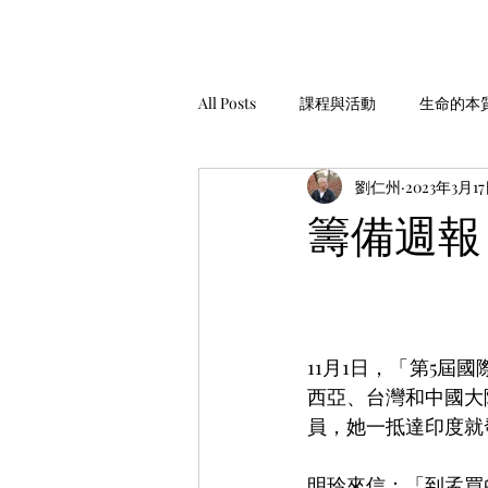
All Posts
課程與活動
生命的本
劉仁州
2023年3月1
家庭經營
工作與金錢
生
籌備週報 
安靜，聆聽
服務與助人
11月1日，「第5屆
西亞、台灣和中國大
員，她一抵達印度就
明玲來信：「到孟買