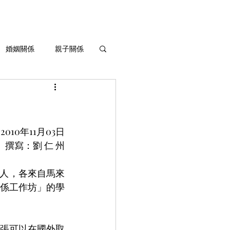
婚姻關係
親子關係
生命灌溉與成長
2010年11月03日
撰寫：劉 仁 州
華人，各來自馬來
係工作坊」的學
張可以在國外取