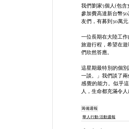
我們劉家5個人(包
參加費高達新台幣5
友們，有募到30萬
一位長期在大陸工作
旅遊行程，希望在遊
們欣然答應。
這星期最特別的個別
一談。」我們談了兩
感覺的能力。似乎
人，生命都充滿令人
籌備週報
華人行動 活動週報