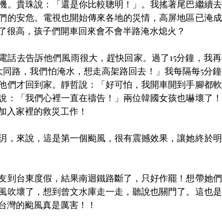
機。貴珠說：「還是你比較聰明！」。我搖著尾巴繼續去
們的安危。電視也開始傳來各地的災情，高屏地區已淹成
了很高，孩子們開車回來會不會半路淹水熄火？
電話去告訴他們風雨很大，趕快回家。過了15分鐘，我
「大同路，我們怕淹水，想走高架路回去！」我每隔每5分
他們才回到家。靜哲說：「好可怕，我開車開到手腳都軟
說：「我們心裡一直在禱告！」兩位韓國女孩也嚇壞了！
加入家裡的救災工作！
玥，來說，這是第一個颱風，很有震撼效果，讓她終於明
友到台東度假，結果南迴鐵路斷了，只好作罷！想帶她們
風吹壞了，想到曾文水庫走一走，聽說也關門了。這也是
台灣的颱風真是厲害！！