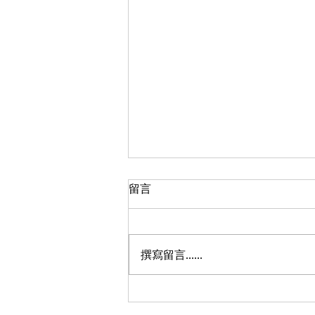
留言
撰寫留言......
每周一抱 第018周