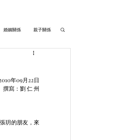
婚姻關係
親子關係
生命灌溉與成長
2010年09月22日
撰寫：劉 仁 州
、張玥的朋友，來