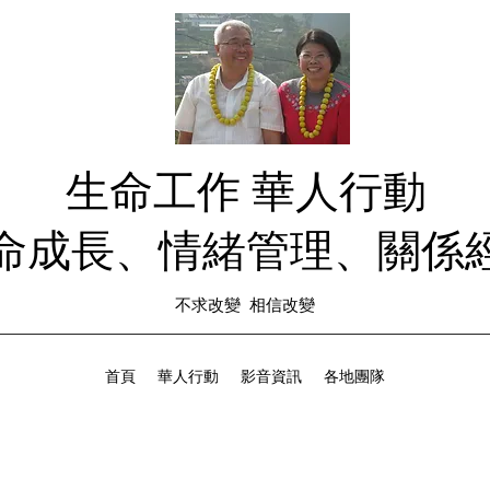
生命工作 華人行動
生命成長、情緒管理、關係經
不求改變 相信改變
首頁
華人行動
影音資訊
各地團隊