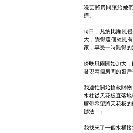
曉芸將房間讓給她
擠。
19日，凡納比颱風
大，覺得這個颱風有
家，享受一時難得的
傍晚風雨開始加大，
發現兩個房間的窗戶
我連忙開始搶救財物
水柱從天花板直落地
膠帶希望將天花板的
辦法！」
我找來了一個水桶接