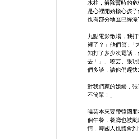
水柱，解除暫時的危
是心裡開始擔心孩子
也有部分地區已經淹
九點電影散場，我打
裡了？」他們答 :
知打了多少次電話，
去！」。曉芸、張玥
們多談，請他們趕快
對我們家的媳婦，張
不簡單！」
曉芸本來要帶韓國朋
個午餐，餐廳也被颱
情，韓國人也體會到