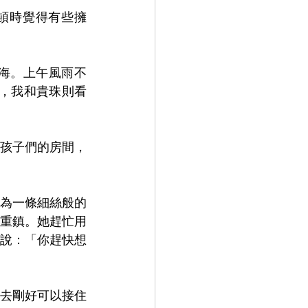
頓時覺得有些擁
海。上午風雨不
，我和貴珠則看
孩子們的房間，
為一條細絲般的
重鎮。她趕忙用
說：「你趕快想
去剛好可以接住