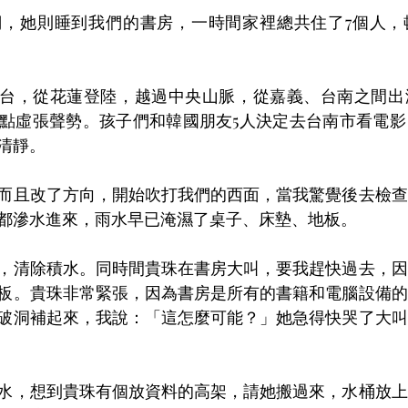
們，她則睡到我們的書房，一時間家裡總共住了7個人，
侵台，從花蓮登陸，越過中央山脈，從嘉義、台南之間出
點虛張聲勢。孩子們和韓國朋友5人決定去台南市看電影
清靜。
而且改了方向，開始吹打我們的西面，當我驚覺後去檢查
都滲水進來，雨水早已淹濕了桌子、床墊、地板。
，清除積水。同時間貴珠在書房大叫，要我趕快過去，因
板。貴珠非常緊張，因為書房是所有的書籍和電腦設備的
破洞補起來，我說：「這怎麼可能？」她急得快哭了大叫
水，想到貴珠有個放資料的高架，請她搬過來，水桶放上