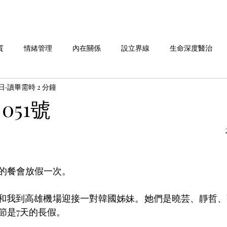
質
情緒管理
內在關係
設立界線
生命深度醫治
1日
讀畢需時 2 分鐘
命故事分享
劉老師說 系列
做自己 系列
愛自己 系列
051號
華人行動 活動週報
的餐會放假一次。
珠和我到高雄機場迎接一對韓國姊妹。她們是曉芸、靜哲
節是7天的長假。