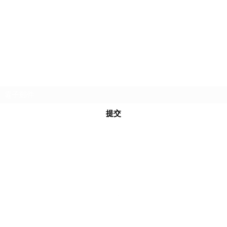
生命工作 華人行動
(生命成長、情緒管理、關係經營)
訂閱表單
提交
​台灣 台南市東區莊敬路158巷21號 (家庭EQ協會)
©2021 by 生命工作 華人行動. Proudly created with