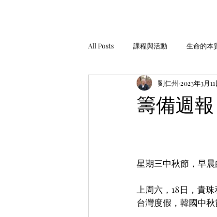
All Posts
課程與活動
生命的本
劉仁州
2023年3月1
家庭經營
工作與金錢
生
籌備週報 
安靜，聆聽
服務與助人
星期三中秋節，早晨
上周六，18日，貴
台灣度假，韓國中秋