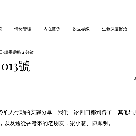
質
情緒管理
內在關係
設立界線
生命深度醫治
1日
讀畢需時 2 分鐘
命故事分享
劉老師說 系列
做自己 系列
愛自己 系列
013號
華人行動 活動週報
麥當勞華人行動的安靜分享，我們一家四口都到齊了，其他
，以及遠從香港來的老朋友，梁小慧、陳鳳明。