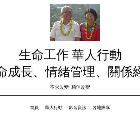
生命工作 華人行動
生命成長、情緒管理、關係經
不求改變 相信改變
首頁
華人行動
影音資訊
各地團隊