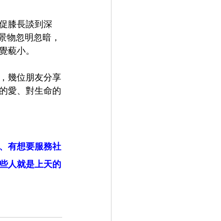
促膝長談到深
景物忽明忽暗，
覺藐小。
，幾位朋友分享
的愛、對生命的
、有想要服務社
些人就是上天的