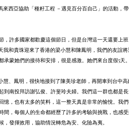
芸從馬來西亞協助「種籽工程 －遇見百分百自己」的活動，
節，許多國家都歡慶這個節日，但是台灣這一天還要上班
一天我和貴珠迎來了香港的梁小慧和陳鳳明，我們的友誼將
都承蒙她們的接待和安排，很是感激。她們來台度假5天
載著小慧、鳳明，很快地接到了陳美珍老師，再開車到台中
起到南投拜訪謝弘俊、許斐玲夫婦。我們這一群也都是長
回憶，也有太多的笑料，這一整天真是非常的愉悅。我們
時間，每個人的生命都經歷了許多的考驗與挑戰，也感受
候，發揮效用，協助情況轉危為安、化險為夷。