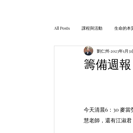
All Posts
課程與活動
生命的本
劉仁州
2023年1月3
家庭經營
工作與金錢
生
籌備週報 
安靜，聆聽
服務與助人
今天清晨6：30 
慧老師，還有江淑君