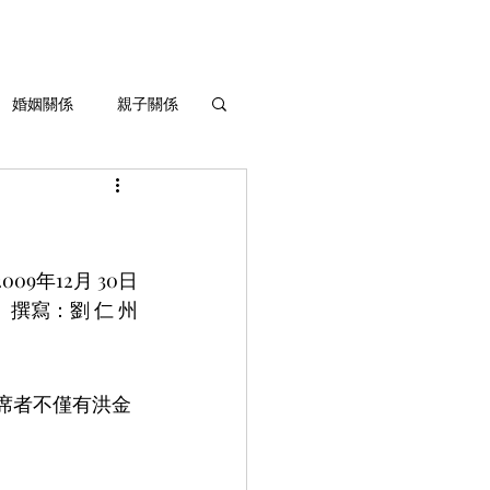
婚姻關係
親子關係
生命灌溉與成長
2009年12月 30日
撰寫：劉 仁 州
出席者不僅有洪金