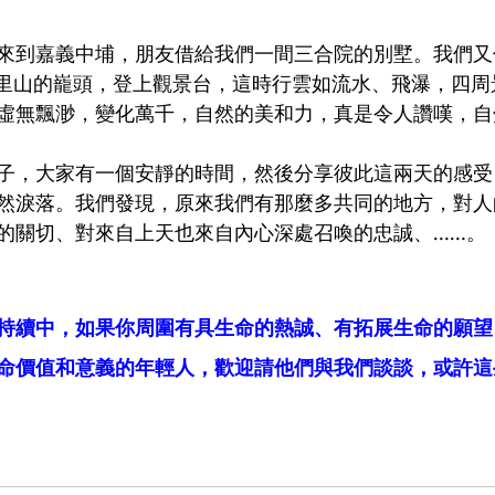
來到嘉義中埔，朋友借給我們一間三合院的別墅。我們又
阿里山的巃頭，登上觀景台，這時行雲如流水、飛瀑，四周
虛無飄渺，變化萬千，自然的美和力，真是令人讚嘆，自
子，大家有一個安靜的時間，然後分享彼此這兩天的感受
然淚落。我們發現，原來我們有那麼多共同的地方，對人
的關切、對來自上天也來自內心深處召喚的忠誠、……。
持續中，如果你周圍有具生命的熱誠、有拓展生命的願望
命價值和意義的年輕人，歡迎請他們與我們談談，或許這