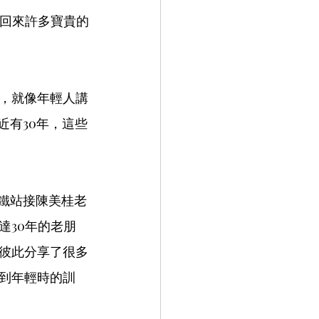
帶回來許多寶貴的
，就像年輕人講
近有30年，這些
。
高鐵站接陳美桂老
達30年的老朋
彼此分享了很多
到年輕時的訓