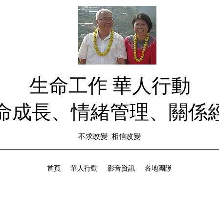
生命工作 華人行動
生命成長、情緒管理、關係經
不求改變 相信改變
首頁
華人行動
影音資訊
各地團隊