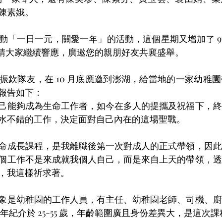
陳素娥。
動「一日一元，關愛一年」的活動，這個星期又增加了 
們邀請大家繼續響應，廣邀您的親朋好友共襄盛舉。
振欽隊友，在 10 月底應邀到澎湖，給當地的一家幼稚
報告如下：
己能夠成為生命工作者，如今在多人的提攜及祝福下，終
水不錯的工作，決定面對自己內在的這場聖戰。
命成長課程，是我離職後第一次對成人的正式帶領，因此
個工作不是來成就我個人自己，而是來自上天的帶領，透
，我這樣祈求著。
象是幼稚園的工作人員，有主任、幼稚園老師、司機、廚
位，年紀介於 25-55 歲，年齡範圍廣且身份差異大，是這次