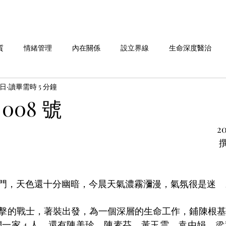
質
情緒管理
內在關係
設立界線
生命深度醫治
6日
讀畢需時 5 分鐘
命故事分享
劉老師說 系列
做自己 系列
愛自己 系列
008 號
20
華人行動 活動週報
撰
門，天色還十分幽暗，今晨天氣濃霧瀰漫，氣氛很是迷離
擊的戰士，著裝出發，為一個深層的生命工作，鋪陳根基
我們一家 4 人，還有陳美珍、陳素芬、黃玉雲、袁由娟、