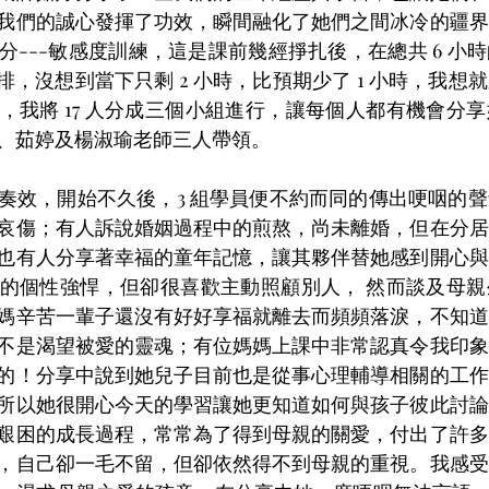
我們的誠心發揮了功效，瞬間融化了她們之間冰冷的疆界
分---敏感度訓練，這是課前幾經掙扎後，在總共 6 小
安排，沒想到當下只剩 2 小時，比預期少了 1 小時，我
，我將 17 人分成三個小組進行，讓每個人都有機會分
、茹婷及楊淑瑜老師三人帶領。
奏效，開始不久後，3 組學員便不約而同的傳出哽咽的
哀傷；有人訴說婚姻過程中的煎熬，尚未離婚，但在分居
也有人分享著幸福的童年記憶，讓其夥伴替她感到開心與
的個性強悍，但卻很喜歡主動照顧別人， 然而談及母親
媽辛苦一輩子還沒有好好享福就離去而頻頻落淚，不知道
不是渴望被愛的靈魂；有位媽媽上課中非常認真令我印象
的！分享中說到她兒子目前也是從事心理輔導相關的工作
所以她很開心今天的學習讓她更知道如何與孩子彼此討論
艱困的成長過程，常常為了得到母親的關愛，付出了許多
，自己卻一毛不留，但卻依然得不到母親的重視。我感受