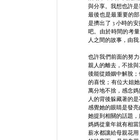
與分享。我想也許是
最後也是最重要的部
是擠出了 3 小時的
吧。由於時間的考量
人之間的故事，由我
也許我們前面的努力
親人的離去，不捨與
後能從婚姻中解脫；
的喜悅；有位大姐她
萬分地不捨，感念媽
人的背後躲藏著的是
感覺她的眼睛是發亮
她提到相關的話題，
媽媽從童年就有相當
薪水都讓給母親花用