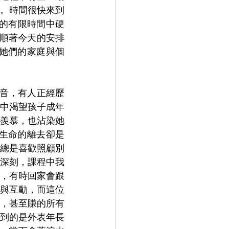
。時間很快來到
時的有限時間中硬
想就順著今天的安排
享她們的家庭與個
聲音，有人正經歷
中渴望孩子成年
羨慕，也沾染她
生命的離去卻是
總是喜歡照顧別
深刻，課程中我
，有時回家會跟
與互動，而這位
，甚至賺的所有
到的是外表年長