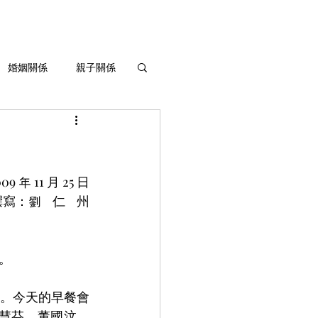
婚姻關係
親子關係
生命灌溉與成長
09 年 11 月 25 日
寫：劉    仁    州
。
。今天的早餐會
梁慧芬、董國汶、