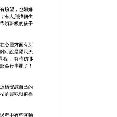
有盼望，也姍姍
；有人則找個生
帶領班級的孩子
在心靈方面有所
離可說是咫尺天
程， 有時彷彿
聽命行事罷了！
這樣安慰自己的
枯的靈魂就值得
過程中有些互動