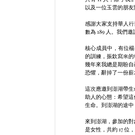
以及一位玉雲的朋友
感謝大家支持華人行
數為 189 人。我
核心成員中，有位楊
的訓練，振欽寫來的
幾年來我總是期盼自
恐懼，辭掉了一份薪
這次應邀到澎湖帶生
助人的心態：希望這
生命。到澎湖的途中
來到澎湖，參加的對
是女性，共約 17 