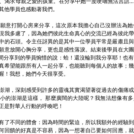
、渴求母親之愛的孩童。在分享中她一度哽咽無法言語…
其他學員也感動著我們。
便願意打開心房來分享，這次原本我擔心自己沒辦法為她
現我多慮了，因為她們彼此生命真心的交流已經為彼此帶
中的石頭。令主任訝異的是其中一位學員平常是嚴肅且與
願意放開心胸分享，更也是感性落淚。結束後學員在大團
位沒時間分享到的學員惋惜的說：蛤！還沒輪到我分享耶！也
真希望能跟所有人一起分享，也能聽到每個人的故事；幾
喔！我想，她們今天很享受。
澎湖，深刻感受到許多的靈魂其實渴望著從過去的傷痛或
小的澎湖是這樣， 那麼廣闊的大陸呢？我無法想像有多
正是對華人行動的呼喚吧！
有了不同的體會：因為時間的緊迫，所以我額外的經驗到
何回饋的好真是不容易，因為一想著自己要如何回應，就