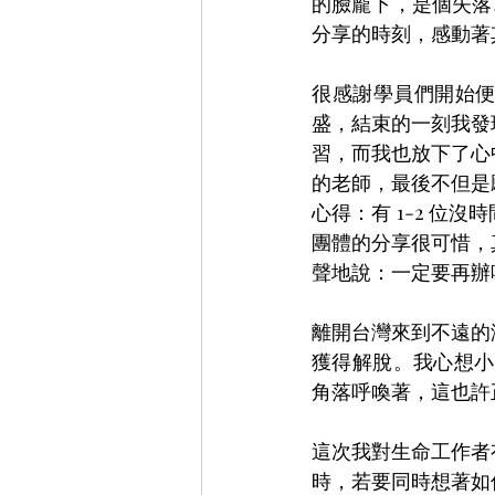
的臉龐下，是個失落
分享的時刻，感動著
很感謝學員們開始
盛，結束的一刻我發
習，而我也放下了心
的老師，最後不但是
心得：有 1-2 
團體的分享很可惜，
聲地說：一定要再辦
離開台灣來到不遠的
獲得解脫。我心想小
角落呼喚著，這也許
這次我對生命工作者
時，若要同時想著如