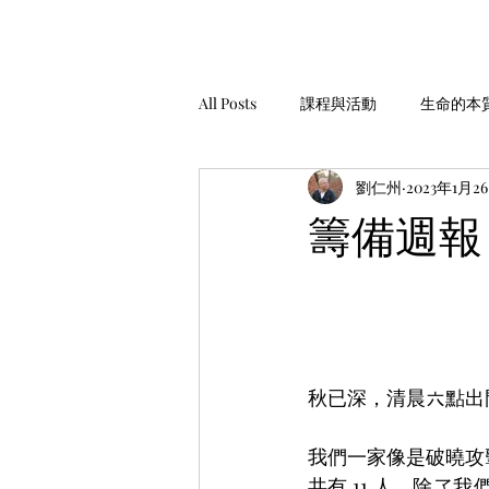
All Posts
課程與活動
生命的本
劉仁州
2023年1月2
家庭經營
工作與金錢
生
籌備週報 
安靜，聆聽
服務與助人
秋已深，清晨六點出
我們一家像是破曉攻
共有 11 人，除了