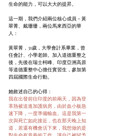
生命的能力，可以大大的提昇。
這一期，我們介紹兩位核心成員－黃
翠菁、戴珊珊，兩位馬來西亞的華
人：
黃翠菁，31歲，大學會計系畢業，曾
任會計、小學老師。加入道德重整之
後，先後在瑞士柯峰、印度亞洲高原
等道德重整中心擔任實習生，參加第
四屆國際生命行動。
她敘述自己的心得：
我在出發前往印度的前兩天，因為登
革熱被送進加護病房，由於血小板急
速下降，一度準備輸血。這是我第一
次與死亡如此接近，也在那天晚上知
道，若還有機會活下來，我想做的是
對生命有意義的工作，讓自己被賦予