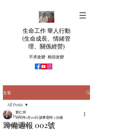
生命工作 華人行動
(生命成長、情緒管
理、關係經營)
不求改變 相信改變
文章
All Posts
劉仁州
All Posts
2023年1月20日
讀畢需時 3 分鐘
籌備週報 002號
課程與活動