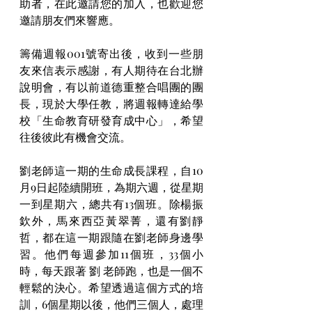
助者，在此邀請您的加入，也歡迎您
邀請朋友們來響應。
籌備週報001號寄出後，收到一些朋
友來信表示感謝，有人期待在台北辦
說明會，有以前道德重整合唱團的團
長，現於大學任教，將週報轉達給學
校「生命教育研發育成中心」，希望
往後彼此有機會交流。
劉老師這一期的生命成長課程，自10
月9日起陸續開班，為期六週，從星期
一到星期六，總共有13個班。除楊振
欽外，馬來西亞黃翠菁，還有劉靜
哲，都在這一期跟隨在劉老師身邊學
習。他們每週參加11個班，33個小
時，每天跟著 劉 老師跑，也是一個不
輕鬆的決心。希望透過這個方式的培
訓，6個星期以後，他們三個人，處理