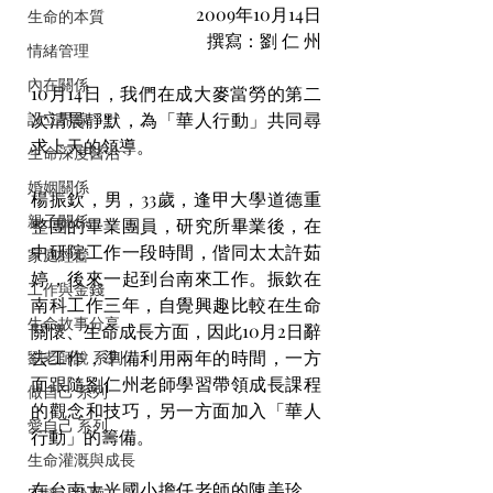
2009年10月14日
生命的本質
撰寫：劉 仁 州
情緒管理
內在關係
10月14日，我們在成大麥當勞的第二
設立界線
次清晨靜默，為「華人行動」共同尋
求上天的領導。
生命深度醫治
婚姻關係
楊振欽，男，33歲，逢甲大學道德重
親子關係
整團的畢業團員，研究所畢業後，在
中研院工作一段時間，偕同太太許茹
家庭經營
婷，後來一起到台南來工作。振欽在
工作與金錢
南科工作三年，自覺興趣比較在生命
生命故事分享
關懷、生命成長方面，因此10月2日辭
去工作，準備利用兩年的時間，一方
劉老師說 系列
面跟隨劉仁州老師學習帶領成長課程
做自己 系列
的觀念和技巧，另一方面加入「華人
愛自己 系列
行動」的籌備。
生命灌溉與成長
在台南大光國小擔任老師的陳美珍，