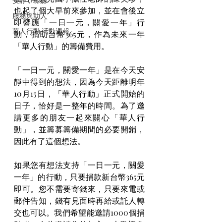
安靜，聆聽
也起了個大早前來參加，並在會後立
服務與助人
即響應「一日一元，關愛一年」行
華人行動 活動週報
動，捐助台幣365元，作為未來一年
「華人行動」的籌備費用。
「一日一元，關愛一年」是在今天安
靜中得到的想法，因為今天距離明年
10月15日，「華人行動」正式開始的
日子，恰好是一整年的時間。為了邀
請更多的朋友一起來關心「華人行
動」，並籌募籌備期間的必要開銷，
因此有了這個想法。
如果您有想法支持「一日一元，關愛
一年」的行動，只要捐款新台幣365元
即可。您不需要寄錢來，只要來電或
郵件告知，錢有見面時再給或託人轉
交也可以。我們希望能邀請1000個捐