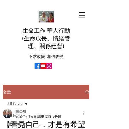
生命工作 華人行動
(生命成長、情緒管
理、關係經營)
不求改變 相信改變
文章
All Posts
劉仁州
All Posts
2021年3月31日
讀畢需時 3 分鐘
【看見自己，才是有希望
課程與活動