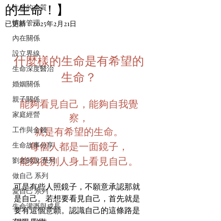
的生命！】
生命的本質
情緒管理
已更新：
2025年2月21日
內在關係
設立界線
什麼樣的生命是有希望的
生命深度醫治
生命？
婚姻關係
親子關係
能夠看見自己，能夠自我覺
家庭經營
察，
就是有希望的生命。
工作與金錢
每個人都是一面鏡子，
生命故事分享
能夠從別人身上看見自己。
劉老師說 系列
做自己 系列
可是有些人照鏡子，不願意承認那就
愛自己 系列
是自己。若想要看見自己，首先就是
生命灌溉與成長
要有這個意願。認識自己的這條路是