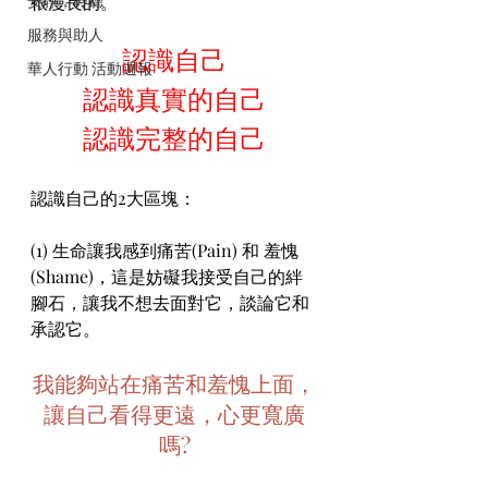
安靜，聆聽
很漫長的。
服務與助人
認識自己
華人行動 活動週報
認識真實的自己
認識完整的自己
認識自己的2大區塊：
(1) 生命讓我感到痛苦(Pain) 和 羞愧
(Shame)，這是妨礙我接受自己的絆
腳石，讓我不想去面對它，談論它和
承認它。
我能夠站在痛苦和羞愧上面，
讓自己看得更遠，心更寬廣
嗎?