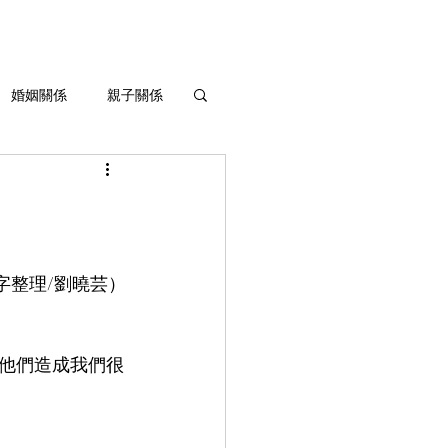
婚姻關係
親子關係
生命灌溉與成長
字整理/劉曉芸）
他們造成我們很