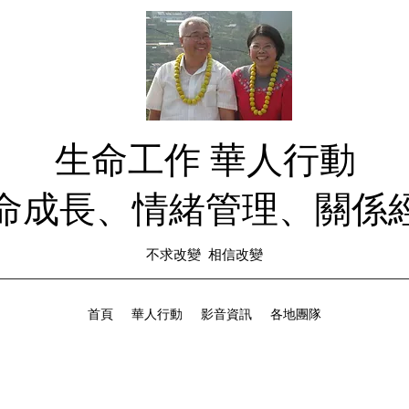
生命工作 華人行動
生命成長、情緒管理、關係經
不求改變 相信改變
首頁
華人行動
影音資訊
各地團隊