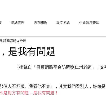
質
情緒管理
內在關係
設立界線
生命深度醫治
3日
讀畢需時 4 分鐘
命故事分享
劉老師說 系列
做自己 系列
愛自己 系列
，是我有問題
華人行動 活動週報
（摘錄自「昌哥網路平台訪問劉仁州老師」，文
那個人不舒服、我看他不爽」，其實我們看別人，好像是
不是對方有問題，是我有問題！