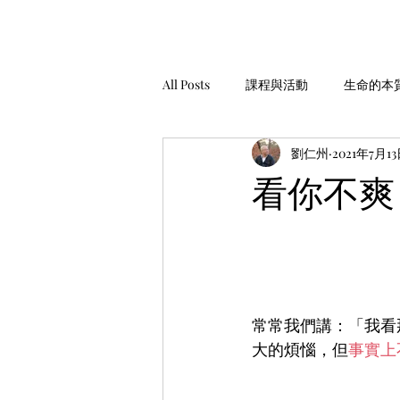
All Posts
課程與活動
生命的本
劉仁州
2021年7月1
家庭經營
工作與金錢
生
看你不爽
安靜，聆聽
服務與助人
常常我們講：「我看
大的煩惱，但
事實上