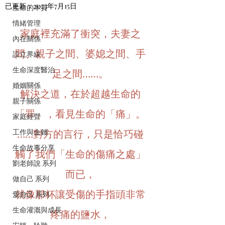
已更新：
2023年7月15日
生命的本質
情緒管理
家庭裡充滿了衝突，夫妻之
內在關係
間、親子之間、婆媳之間、手
設立界線
生命深度醫治
足之間……。
婚姻關係
解決之道，在於超越生命的
親子關係
「罪」，看見生命的「痛」。
家庭經營
……對方的言行，只是恰巧碰
工作與金錢
生命故事分享
觸了我們「生命的傷痛之處」
劉老師說 系列
而已，
做自己 系列
就像那杯讓受傷的手指頭非常
愛自己 系列
生命灌溉與成長
疼痛的鹽水，