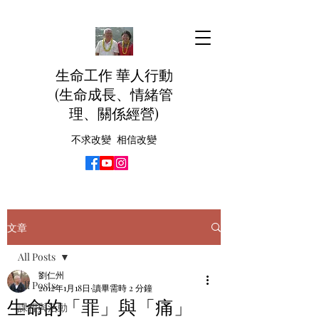
生命工作 華人行動
(生命成長、情緒管
理、關係經營)
不求改變 相信改變
文章
All Posts
劉仁州
All Posts
2012年1月18日
讀畢需時 2 分鐘
生命的「罪」與「痛」
課程與活動