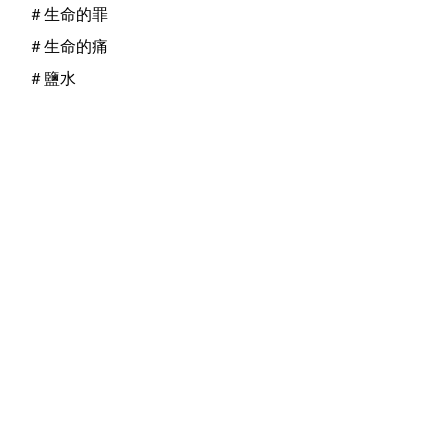
＃生命的罪
＃生命的痛
＃鹽水
＃受傷
婚姻關係
親子關係
生命深度醫治
最新文章
查看全部