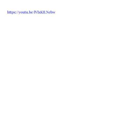
https://youtu.be/lVlxKILNebw
#家庭eq協會