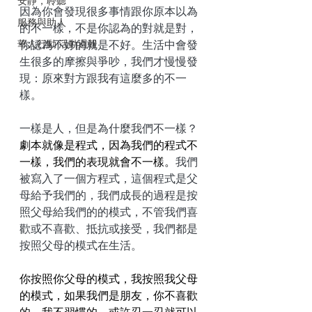
安靜，聆聽
因為你會發現很多事情跟你原本以為
服務與助人
的不一樣，不是你認為的對就是對，
華人行動 活動週報
你認為不好的就是不好。生活中會發
生很多的摩擦與爭吵，我們才慢慢發
現：原來對方跟我有這麼多的不一
樣。
一樣是人，但是為什麼我們不一樣？
劇本就像是程式，因為我們的程式不
一樣，我們的表現就會不一樣。
我們
被寫入了一個方程式，這個程式是父
母給予我們的，我們成長的過程是按
照父母給我們的的模式，不管我們喜
歡或不喜歡、抵抗或接受，我們都是
按照父母的模式在生活。
你按照你父母的模式，我按照我父母
的模式，如果我們是朋友，你不喜歡
的，我不習慣的，或許忍一忍就可以