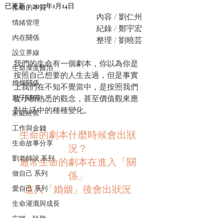
已更新：
2023年1月14日
生命的本質
內容 / 劉仁州
情緒管理
紀錄 / 鄭宇宏
內在關係
整理 / 劉曉芸
設立界線
我們的生命有一個劇本，你以為你是
生命深度醫治
按照自己想要的人生去過，但是事實
婚姻關係
上我們在不知不覺當中，是按照我們
親子關係
從小所熟悉的觀念，甚至價值觀來應
對生活中的種種變化。
家庭經營
工作與金錢
生命的劇本什麼時候會出狀
生命故事分享
況？
劉老師說 系列
通常生命的劇本在進入「關
做自己 系列
係」
進入「婚姻」後會出狀況
愛自己 系列
生命灌溉與成長