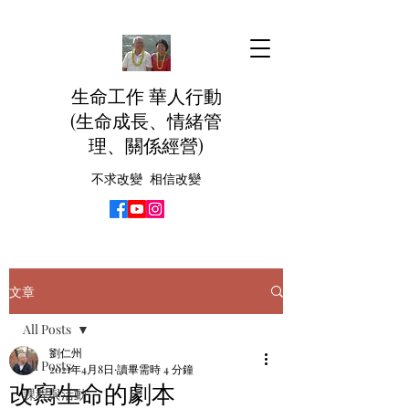
生命工作 華人行動
(生命成長、情緒管
理、關係經營)
不求改變 相信改變
文章
All Posts
劉仁州
All Posts
2021年4月8日
讀畢需時 4 分鐘
改寫生命的劇本
課程與活動