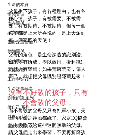
生命的本質
父母生下孩子，有各種理由，也有各
情緒管理
種心情。孩子，有被需要、不被需
內在關係
要，有被期待、不被期待，但每一個
設立界線
孩子都是上天所喜悅的，是上天派到
每一個家庭的天使！
生命深度醫治
婚姻關係
父母的角色，是生命深造的識別證。
親子關係
如果學有所成，學以致用，掛起識別
證就與有榮焉；如果荒唐荒廢，傷人
家庭經營
害己，就想把父母識別證隱藏起來！
工作與金錢
生命故事分享
沒有不好敎的孩子，只有
劉老師說 系列
不會敎的父母，
做自己 系列
而不會敎的父母又只會打罵小孩，天
愛自己 系列
上的生命之神臉都綠了。家庭EQ協會
是上天賜下給這些迷惘無助的父母。
生命灌溉與成長
請父母們走出來學習，不要再折磨孩