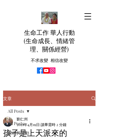
生命工作 華人行動
(生命成長、情緒管
理、關係經營)
不求改變 相信改變
文章
All Posts
劉仁州
All Posts
2021年4月19日
讀畢需時 2 分鐘
孩子是上天派來的
課程與活動