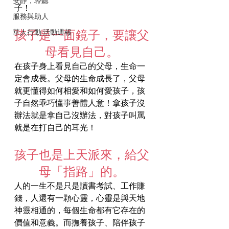
安靜，聆聽
子！
服務與助人
孩子是一面鏡子，要讓父
華人行動 活動週報
母看見自己。
在孩子身上看見自己的父母，生命一
定會成長。父母的生命成長了，父母
就更懂得如何相愛和如何愛孩子，孩
子自然乖巧懂事善體人意！拿孩子沒
辦法就是拿自己沒辦法，對孩子叫罵
就是在打自己的耳光！
孩子也是上天派來，給父
母「指路」的。
人的一生不是只是讀書考試、工作賺
錢，人還有一顆心靈，心靈是與天地
神靈相通的，每個生命都有它存在的
價值和意義。而撫養孩子、陪伴孩子