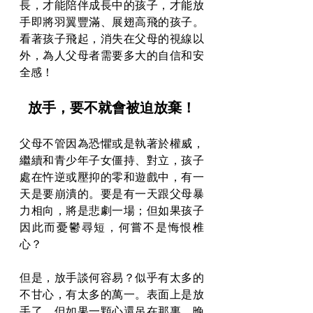
長，才能陪伴成長中的孩子，才能放
手即將羽翼豐滿、展翅高飛的孩子。
看著孩子飛起，消失在父母的視線以
外，為人父母者需要多大的自信和安
全感！
放手，要不就會被迫放棄！
父母不管因為恐懼或是執著於權威，
繼續和青少年子女僵持、對立，孩子
處在忤逆或壓抑的零和遊戲中，有一
天是要崩潰的。要是有一天跟父母暴
力相向，將是悲劇一場；但如果孩子
因此而憂鬱尋短，何嘗不是悔恨椎
心？
但是，放手談何容易？似乎有太多的
不甘心，有太多的萬一。表面上是放
手了，但如果一顆心還吊在那裏，晚