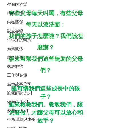
生命的本質
有些父母每天叫罵，有些父母
情緒管理
內在關係
每天以淚洗面：
設立界線
我們的孩子怎麼啦？我們該怎
生命深度醫治
麼辦？
婚姻關係
親子關係
誰來幫幫我們這些無助的父母
家庭經營
們？
工作與金錢
生命故事分享
誰可憐我們這些成長中的孩
劉老師說 系列
子？
做自己 系列
誰來救救我們、教教我們，該
愛自己 系列
怎麼做，才讓父母可以放心和
放手？
生命灌溉與成長