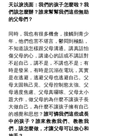
天以淚洗面：我們的孩子怎麼啦？我
們該怎麼辦？誰來幫幫我們這些無助
的父母們？
同時，我也有很多機會，接觸到青少
年，他們也苦不堪言，鬱悶到極點，
不知道該怎樣跟父母溝通。講真話怕
傷父母的心，講違心的話或不講話對
不起自己，講不是，不講也不是；有
時是發呆，有時是沉溺在電玩，其實
是在逃避，逃避父母也逃避自己。父
母太固執己見、父母控制慾太強、父
母過度焦慮、父母真囉嗦、父母太小
題大作，做父母的為什麼不讓孩子長
大做自己，為什麼不讓孩子擁有自己
的感覺和思想？
誰可憐我們這些成長
中的孩子？誰來救救我們、教教我
們，該怎麼做，才讓父母可以放心和
放手？