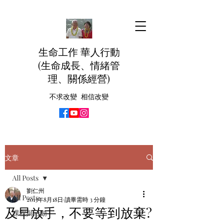
生命工作 華人行動
(生命成長、情緒管
理、關係經營)
不求改變 相信改變
文章
All Posts
劉仁州
All Posts
2013年8月18日
讀畢需時 3 分鐘
及早放手，不要等到放棄?
課程與活動