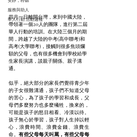
安靜，聆聽
服務與助人
四月一日離開台灣，來到中國大陸，
華人行動 活動週報
帶領著一個20人的團隊，進行第二屆
華人行動的培訓。在大陸三個月的期
間，跨越了大陸的中考(高中聯考)和
高考(大學聯考)，接觸到很多焦頭爛
額的父母，也有很多機會到學校給學
生家長演講，談親子關係、親子溝
通。
似乎，絕大部分的家長們覺得青少年
的子女很難溝通，孩子們不知道父母
的苦心，為了孩子的學習和成長，父
母們多麼努力也多麼犧牲，換來的，
可能是孩子的怒目相看、冷漠以待。
孩子無心於學習，孩子對人生掉以輕
心，浪費時間、浪費金錢、浪費生
命。
有些父母每天叫罵，有些父母每