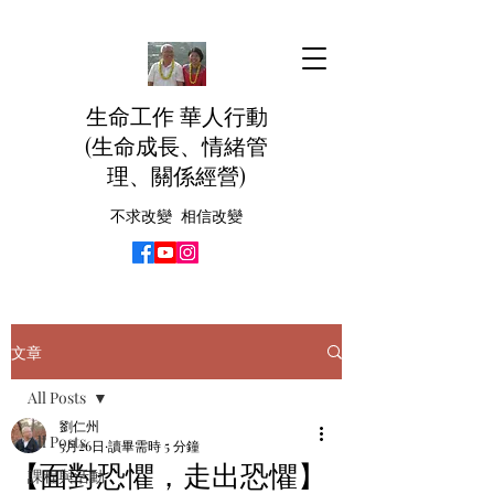
生命工作 華人行動
(生命成長、情緒管
理、關係經營)
不求改變 相信改變
文章
All Posts
劉仁州
All Posts
5月26日
讀畢需時 5 分鐘
【面對恐懼，走出恐懼】
課程與活動