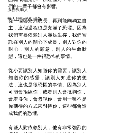
安靜，聆聽
們的一輩子都會有影響。
服務與助人
華人行動 活動週報
從一個嬰兒到成長，再到能夠獨立自
主，這個過程也是充滿了恐懼。因為
我們需要依賴別人滿足生存，我們寄
託在別人的關心下成長，別人對你的
耐心，別人的願意，別人的生命狀
態，這也是一件很恐怖的事情。
從小要讓別人知道你的需要，讓別人
知道你的感覺，讓別人知道你的想
法，這也是很恐懼的事情。因為別人
可能會拒絕你，或者別人會批判你，
會羞辱你，會忽視你，會用一種不是
你期待的方式來對待你，這些都會造
成我們的恐懼。
有些人對依賴別人，他有非常強烈的