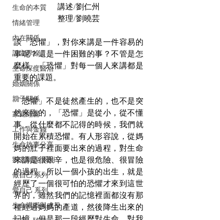
講述/劉仁州
生命的本質
整理/劉曉芸
情緒管理
內在關係
談「恐懼」，對你來講是一件容易的
設立界線
事呢？還是一件困難的事？不管是怎
麼樣，「恐懼」對每一個人來講都是
生命深度醫治
重要的課題。
婚姻關係
親子關係
「恐懼」不是徒然產生的，也不是突
然來臨的，「恐懼」是從小，從不懂
家庭經營
事，從什麼都不記得的時候，我們就
工作與金錢
開始在累積恐懼。有人形容說，從媽
生命故事分享
媽的肚子裡面要出來的過程，對生命
來講是很艱辛，也是很危險、很冒險
劉老師說 系列
的過程，所以一個小孩的出生，就是
做自己 系列
經歷了一個很可怕的恐懼才來到這世
愛自己 系列
界的，雖然我們的記憶裡面都沒有那
生命灌溉與成長
種經過媽媽的產道，然後降生出來的
記憶，但是那一段經歷對生命、對我