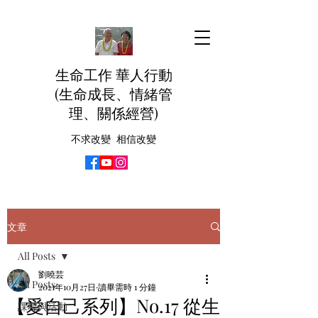
生命工作 華人行動
(生命成長、情緒管
理、關係經營)
不求改變 相信改變
文章
All Posts
劉曉芸
All Posts
2021年10月27日
讀畢需時 1 分鐘
【愛自己系列】No.17 從生
課程與活動