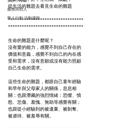
安靜，聆聽
從生活的難題去看見生命的難題
服務與助人
華人行動 活動週報
*********************************
*********************************
生命的難題是什麼呢？
沒有愛的能力，感覺不到自己存在的
價值和意義，感覺不到自己的內在感
受和需求，沒有意願或沒有能力照顧
自己生命的需求。
這些生命的難題，都跟自己童年經驗
和早年與父母家人的關係，息息相
關；也跟潛藏的強烈情緒：恐懼、憤
怒、悲傷、羞愧、無助等感覺有關；
也跟從小經驗到的被遺棄、被剝奪、
被虐待、被羞辱有關。