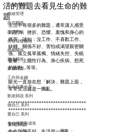
活的難題去看見生命的難
生命的本質
情緒管理
題
內在關係
生活中有很多的難題，通常讓人感受
設立界線
到壓力、挫折、恐懼、羞愧和身心的
痛苦，諸如：沒工作、不喜歡工作、
生命深度醫治
缺錢、關係不好、害怕或渴望親密關
婚姻關係
係、孤立孤單孤獨、情緒失控、失眠
親子關係
憂鬱、上癮性行為、身心疾病、想死
的衝動…等等。
家庭經營
工作與金錢
眼光一直放在想「解決」難題上面，
生命故事分享
常常生活越是一團亂。
劉老師說 系列
*********************************
做自己 系列
*********************************
愛自己 系列
生命灌溉與成長
劉老師說
生命狀態不好，生活就一團亂；