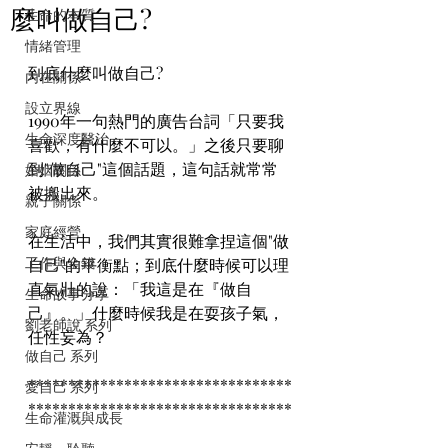
麼叫做自己?
生命的本質
情緒管理
到底什麼叫做自己?
內在關係
設立界線
1990年一句熱門的廣告台詞「只要我
生命深度醫治
喜歡，有什麼不可以。」之後只要聊
到"做自己"這個話題，這句話就常常
婚姻關係
被搬出來。
親子關係
家庭經營
在生活中，我們其實很難拿捏這個"做
工作與金錢
自己"的平衡點；到底什麼時候可以理
直氣壯的說：「我這是在『做自
生命故事分享
己』。」什麼時候我是在耍孩子氣，
劉老師說 系列
任性妄為？
做自己 系列
*********************************
愛自己 系列
*********************************
生命灌溉與成長