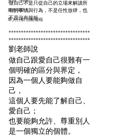
安靜，聆聽
做自己不是只從自己的立場來解讀所
服務與助人
有的事情與行為，不是任性放肆，也
不是沒有規矩。
華人行動 活動週報
*********************************
*********************************
劉老師說 
做自己跟愛自己很難有一
個明確的區分與界定，
因為一個人要能夠做自
己，
這個人要先能了解自己、
愛自己；
也要能夠允許、尊重別人
是一個獨立的個體。