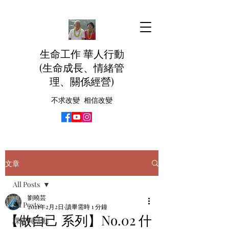
生命工作 華人行動
(生命成長、情緒管
理、關係經營)
不求改變 相信改變
文章
All Posts
劉曉芸
All Posts
2021年2月2日
讀畢需時 1 分鐘
【做自己 系列】No.02 什
課程與活動