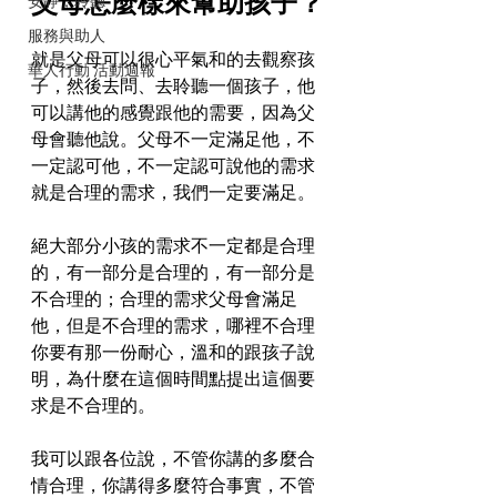
父母怎麼樣來幫助孩子？
安靜，聆聽
服務與助人
就是父母可以很心平氣和的去觀察孩
華人行動 活動週報
子，然後去問、去聆聽一個孩子，他
可以講他的感覺跟他的需要，因為父
母會聽他說。父母不一定滿足他，不
一定認可他，不一定認可說他的需求
就是合理的需求，我們一定要滿足。
絕大部分小孩的需求不一定都是合理
的，有一部分是合理的，有一部分是
不合理的；合理的需求父母會滿足
他，但是不合理的需求，哪裡不合理
你要有那一份耐心，溫和的跟孩子說
明，為什麼在這個時間點提出這個要
求是不合理的。
我可以跟各位說，不管你講的多麼合
情合理，你講得多麼符合事實，不管