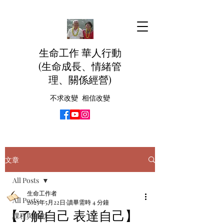
生命工作 華人行動
(生命成長、情緒管
理、關係經營)
不求改變 相信改變
文章
All Posts
生命工作者
All Posts
2025年5月22日
讀畢需時 4 分鐘
【了解自己 表達自己】
課程與活動