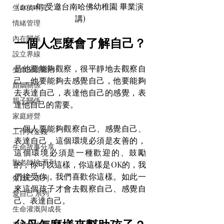
(2021年 受邀台南哈佛幼稚園 畢業演
生命的本質
講)
情緒管理
內在關係
一個人怎麼會了解自己？
設立界線
是他要能夠觀察，很平靜地去觀察自
生命深度醫治
己，他要能夠去感覺自己，他要能夠
婚姻關係
去表達自己，表達他自己的感覺，表
親子關係
達他自己的需要。
家庭經營
一個人要能夠觀察自己、感覺自己、
工作與金錢
表達自己，這個環境必須是友善的，
生命故事分享
這個環境必須是一種歡迎的、鼓勵
劉老師說 系列
的；你可以這樣，你這樣是OK的，我
們接受你，我們喜歡你這樣。如此一
做自己 系列
來這個孩子才會去觀察自己、感覺自
愛自己 系列
己、表達自己。
生命灌溉與成長