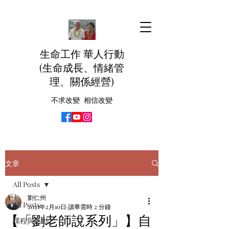
生命工作 華人行動
(生命成長、情緒管
理、關係經營)
不求改變 相信改變
文章
All Posts
劉仁州
All Posts
2021年2月10日
讀畢需時 2 分鐘
【「劉老師說系列」】自
課程與活動