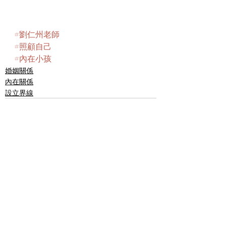
#劉仁州老師
#照顧自己
#內在小孩
婚姻關係
內在關係
設立界線
最新文章
查看全部