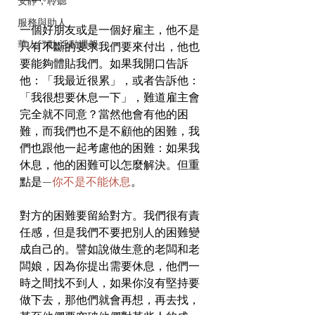
安靜，聆聽
服務與助人
一個好朋友或是一個好雇主，他不是
華人行動 活動週報
只有不斷的要求我們要來付出，他也
要能夠體貼我們。如果我開口告訴
他：「我最近很累」，或者告訴他：
「我很想要休息一下」，難道雇主會
完全就不同意？當然他會有他的困
難，而我們也不是不顧他的困難，我
們也跟他一起考慮他的困難：如果我
休息，他的困難可以怎麼解決。但重
點是—
你不是不能休息
。
對方的困難要留給對方。我們很有責
任感，但是我們不要把別人的困難變
成自己的。譬如說做生意的老闆和老
闆娘，因為你提出需要休息，他們一
時之間找不到人，如果你沒有堅持要
做下去，那他們就會再想，再去找，