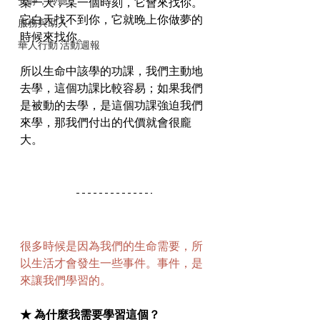
安靜，聆聽
某一天，某一個時刻，它會來找你。
它白天找不到你，它就晚上你做夢的
服務與助人
時候來找你。
華人行動 活動週報
所以生命中該學的功課，我們主動地
去學，這個功課比較容易；如果我們
是被動的去學，是這個功課強迫我們
來學，那我們付出的代價就會很龐
大。
很多時候是因為我們的生命需要，所
以生活才會發生一些事件。事件，是
來讓我們學習的。
★ 為什麼我需要學習這個？