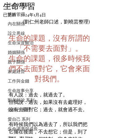
生命學習
生命的本質
情緒管理
已更新：
2024年1月4日
(劉仁州老師口述，劉曉芸整理)
內在關係
設立界線
生命的課題，沒有所謂的
生命深度醫治
「不需要去面對」。
婚姻關係
生命的課題，很多時候我
親子關係
們不去面對它，它會來面
家庭經營
對我們。
工作與金錢
生命故事分享
有人說：過去，就過去了。
劉老師說 系列
但我說：過去，如果沒有去處理好，
沒有去面對它；過去，就會過不去。
做自己 系列
愛自己 系列
有時候我們以為過去了，所以我們把
生命灌溉與成長
它擺在後面，不去想它；但是，到了