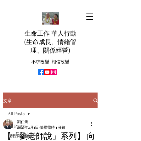
生命工作 華人行動
(生命成長、情緒管
理、關係經營)
不求改變 相信改變
文章
All Posts
劉仁州
All Posts
2021年2月1日
讀畢需時 1 分鐘
【「劉老師說」系列】 向
課程與活動