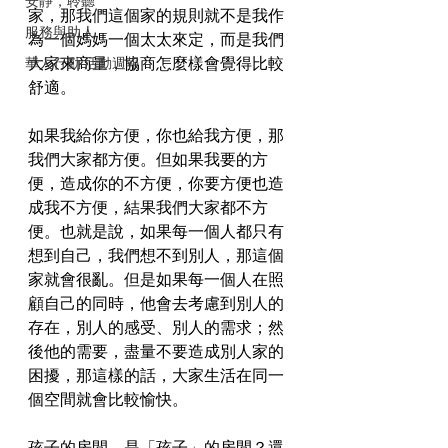
安靜，聆聽
家，那我們這個家的規則就不是我作
服務與助人
為一個媽媽一個太太來定，而是我們
大家來商量，協商怎麼樣會覺得比較
華人行動 活動週報
舒適。
如果我給你方便，你也給我方便，那
我們大家都方便。但如果我要的方
便，造成你的不方便，你要方便也造
成我不方便，結果我們大家都不方
便。也就是說，如果每一個人都只有
想到自己，我們想不到別人，那這個
家就會很亂。但是如果每一個人在照
顧自己的同時，他會去考慮到別人的
存在，別人的感受、別人的需求；然
後他的需要，盡量不要造成別人家的
困擾，那這樣的話，大家生活在同一
個空間就會比較愉快。
孩子的房間，是「孩子」的房間？還