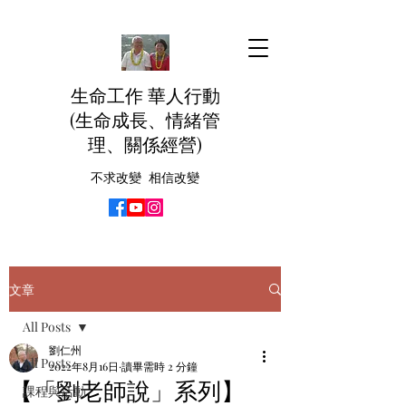
生命工作 華人行動
(生命成長、情緒管
理、關係經營)
不求改變 相信改變
文章
All Posts
劉仁州
All Posts
2022年8月16日
讀畢需時 2 分鐘
【「劉老師說」系列】
課程與活動