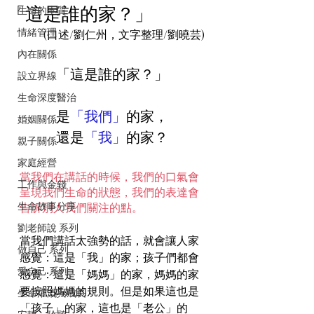
「這是誰的家？」
生命的本質
情緒管理
(口述/劉仁州，文字整理/劉曉芸)
內在關係
「這是誰的家？」
設立界線
生命深度醫治
是
「我們」
的家，
婚姻關係
還是
「我」
的家？
親子關係
家庭經營
當我們在講話的時候，我們的口氣會
工作與金錢
呈現我們生命的狀態，我們的表達會
生命故事分享
告訴別人我們關注的點。
劉老師說 系列
當我們講話太強勢的話，就會讓人家
做自己 系列
感覺：這是「我」的家；孩子們都會
愛自己 系列
感覺：這是「媽媽」的家，媽媽的家
要按照媽媽的規則。但是如果這也是
生命灌溉與成長
「孩子」的家，這也是「老公」的