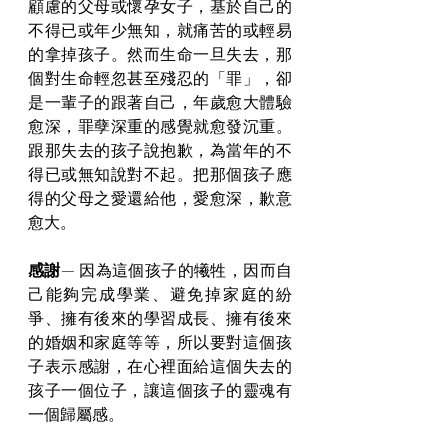
顧慮的父母或懷孕女子，基於自己的
不得已或年少無知，就痛苦的或輕易
的拿掉孩子。然而生命一旦失去，那
個對生命輕忽甚至殘忍的「罪」，卻
是一輩子的跟著自己，年歲愈大體驗
愈深，罪孽深重的感覺就愈發沉重。
跟那失去的孩子說抱歉，為當年的不
得已或無知說對不起。把那個孩子應
得的父母之愛還給他，愛愈深，歉意
愈大。
感謝
—
 因為這個孩子的犧牲，因而自
己能夠完成學業、避免掉家庭的紛
爭、擁有後來的學習成長、擁有後來
的婚姻和家庭等等，所以要對這個孩
子表示感謝，在心裡面給這個失去的
孩子一個位子，讓這個孩子的靈魂有
一個歸屬感。