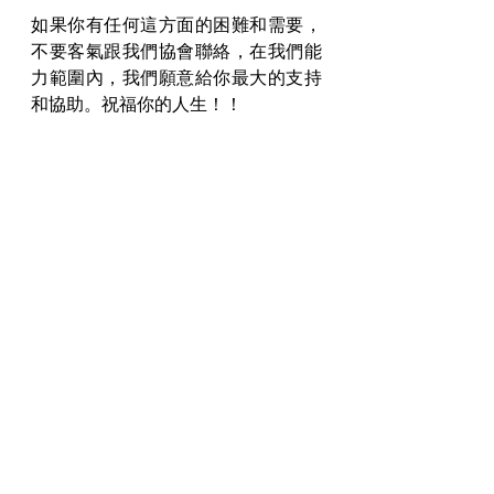
如果你有任何這方面的困難和需要，
不要客氣跟我們協會聯絡，在我們能
力範圍內，我們願意給你最大的支持
和協助。祝福你的人生！！
#劉仁州老師
#被放棄的生命
#墮胎
親子關係
生命深度醫治
最新文章
查看全部