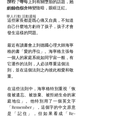
安靜，聆聽
課程，每每上到有關墮胎的話題，她
的臉色都會轉變陰暗，眼眶泛紅。
服務與助人
華人行動 活動週報
這些家長都是既心痛又自責，不知道
自己什麼地方虧待了孩子，孩子才會
發生這樣的問題。
最近有讀書會上到德國心理大師海寧
格的書「愛的序位」。海寧格主張每
一個人的家庭系統如同宇宙一般，有
它運作的法則，人必須尊重這個法
則，並在這個法則之內彼此相愛和敬
重。
在這些法則中，海寧格特別重視「恢
復被遺忘、被放棄、被拒絕生命的家
庭地位」。他特別用了一個英文字
「Remember」，這個字的中文原意
是「記住」，但如果看成「Re-