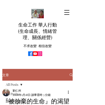
生命工作 華人行動
(生命成長、情緒管
理、關係經營)
不求改變 相信改變
文章
All Posts
劉仁州
All Posts
2008年1月18日
讀畢需時 3 分鐘
『被放棄的生命』的渴望
課程與活動