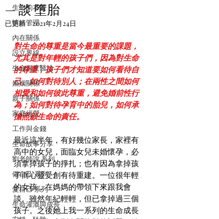
— 談 墮胎
生命的本質
情緒管理
已更新：
2021年2月24日
內在關係
對生命的尊重是當今最重要的課題，
設立界線
尤其是對年輕的孩子們，因為對生命
生命深度醫治
的尊重，孩子們才知道要如何看待自
己、如何對待別人；在兩性之間如何
婚姻關係
相愛和如何彼此尊重，避免婚前性行
親子關係
為；如何對待孕育中的胎兒，如何承
家庭經營
擔照顧生命的責任。
工作與金錢
最近這半年，有好幾位家長，家裡有
生命故事分享
高中的女兒，面臨女兒未婚懷孕，必
劉老師說 系列
須拿掉孩子的掙扎；也有因為拿掉孩
做自己 系列
子而心靈受創有待重建。一位很年輕
的女孩，在媽媽的帶領下來跟我會
愛自己 系列
談。雖然年紀輕輕，但已拿掉過三個
生命灌溉與成長
孩子。之後她上我一系列的生命成長